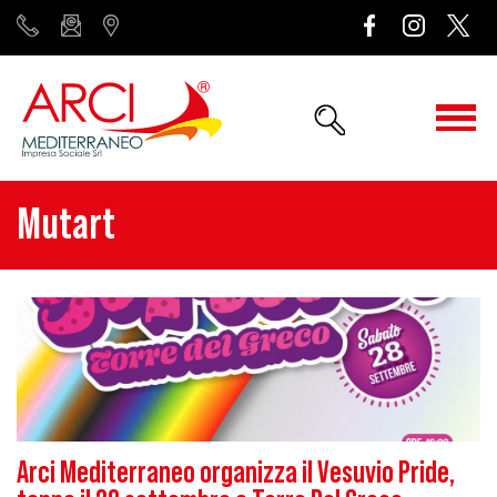
Mutart
Arci Mediterraneo organizza il Vesuvio Pride,