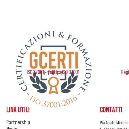
ISO 37001 - Politica ISO 37001
Regi
LINK UTILI
CONTATTI
Partnership
Via Abate Minichin