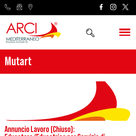
Mutart
Annuncio Lavoro (Chiuso):