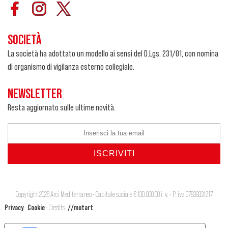
SOCIETÀ
La società ha adottato un modello ai sensi del D.Lgs. 231/01, con nomina
di organismo di vigilanza esterno collegiale.
NEWSLETTER
Resta aggiornato sulle ultime novità.
Copyright 2026 Arci Mediterraneo - Capitale sociale € 130.000,00 i. v. - P. iva 07839331217
Privacy
-
Cookie
- Credits:
//mutart