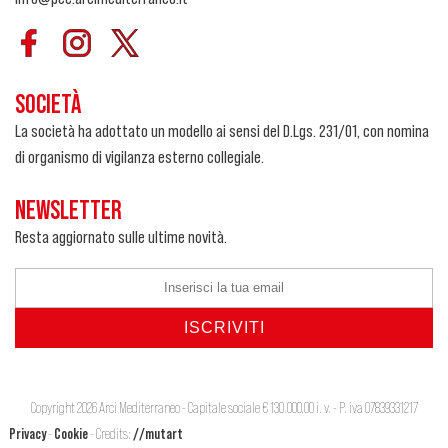
SOCIETÀ
La società ha adottato un modello ai sensi del D.Lgs. 231/01, con nomina
di organismo di vigilanza esterno collegiale.
NEWSLETTER
Resta aggiornato sulle ultime novità.
Copyright 2026 Arci Mediterraneo - Capitale sociale € 130.000,00 i. v. - P. iva 07839331217
Privacy
-
Cookie
- Credits:
//mutart