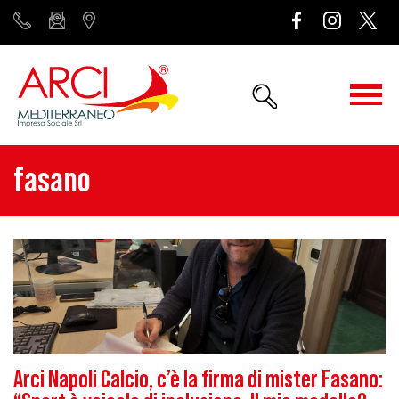
fasano
Arci Napoli Calcio, c’è la firma di mister Fasano: