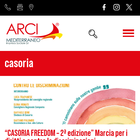
casoria
“CASORIA FREEDOM – 2ª edizione” Marcia per i