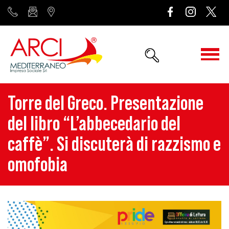
Torre del Greco. Presentazione
del libro “L’abbecedario del
caffè”. Si discuterà di razzismo e
omofobia