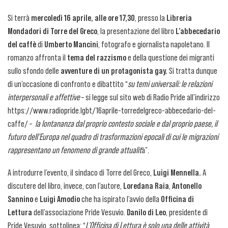
Si terrà
mercoledì 16 aprile, alle ore 17,30
, presso la
Libreria
Mondadori di Torre del Greco
, la presentazione del libro
L’abbecedario
del caffè
di
Umberto Mancini
, fotografo e giornalista napoletano. Il
romanzo affronta il
tema del razzismo
e della questione dei migranti
sullo sfondo delle
avventure di un protagonista gay.
Si tratta dunque
di un’occasione di confronto e dibattito “
su temi universali: le relazioni
interpersonali e affettive
– si legge sul sito web di Radio Pride all’indirizzo
https://www.radiopride.lgbt/16aprile-torredelgreco-abbecedario-del-
caffe/ –
la lontananza dal proprio contesto sociale e dal proprio paese, il
futuro dell’Europa nel quadro di trasformazioni epocali di cui le migrazioni
rappresentano un fenomeno di grande attualit
à”.
A introdurre l’evento, il sindaco di Torre del Greco,
Luigi Mennella.
A
discutere del libro, invece, con l’autore,
Loredana Raia
,
Antonello
Sannino
e
Luigi Amodio
che ha ispirato l’avvio della
Officina di
Lettura
dell’associazione Pride Vesuvio.
Danilo di Leo
, presidente di
Pride Vesuvio, sottolinea: “
L’Officina di Lettura è solo una delle attività