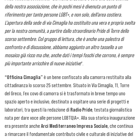
della nostra associazione, che in pochi mesi è divenuta un punto di
riferimento per tante persone LGBT+, e non solo, dell’area costiera.
L’apertura della sede di via Cimaglia ha costituito una vera e propria svolta
per la nostra comunità, a partire dallo straordinario Pride di Torre dello
scorso settembre. Col gruppo di lettura, che è anche una palestra di
confronto e di discussione, abbiamo aggiunto un altro tassello a un
mosaico già ricco ma che, anche dati i tempi foschi che corrono, è sempre
più importante arricchire di nuove iniziative
“.
“Officina Cimaglia”
è un bene confiscato alla camorra restituito alla
cittadinanza lo scorso 25 settembre. Situato in Via Cimaglia, 11, Torre
del Greco, l’ex covo di camorra si è trasformato in breve tempo uno
spazio aperto e inclusivo, destinato a ospitare una serie di progetti e
laboratori, tra questi la redazione di
Radio Pride
, testata giornalistica
nata per dare voce alle persone LGBTQIA+. Alla sua storica inaugurazione
era presente anche
Arci Mediterraneo Impresa Sociale,
che continua
a rimarcare il fondamentale contributo civile e culturale di iniziative del