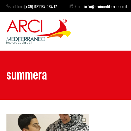
Telefono
[+39] 081 187 084 17
Email
info@arcimediterraneo.it
summera