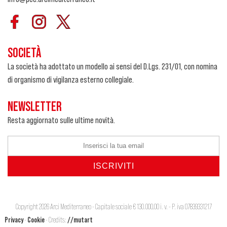
SOCIETÀ
La società ha adottato un modello ai sensi del D.Lgs. 231/01, con nomina
di organismo di vigilanza esterno collegiale.
NEWSLETTER
Resta aggiornato sulle ultime novità.
Copyright 2026 Arci Mediterraneo - Capitale sociale € 130.000,00 i. v. - P. iva 07839331217
Privacy
-
Cookie
- Credits:
//mutart