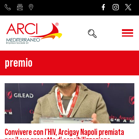
premio
Convivere con l’HIV, Arcigay Napoli premiata