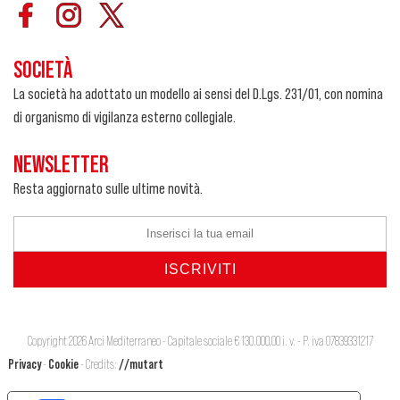
SOCIETÀ
La società ha adottato un modello ai sensi del D.Lgs. 231/01, con nomina
di organismo di vigilanza esterno collegiale.
NEWSLETTER
Resta aggiornato sulle ultime novità.
Copyright 2026 Arci Mediterraneo - Capitale sociale € 130.000,00 i. v. - P. iva 07839331217
Privacy
-
Cookie
- Credits:
//mutart