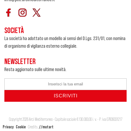
SOCIETÀ
La società ha adottato un modello ai sensi del D.Lgs. 231/01, con nomina
di organismo di vigilanza esterno collegiale.
NEWSLETTER
Resta aggiornato sulle ultime novità.
Copyright 2026 Arci Mediterraneo - Capitale sociale € 130.000,00 i. v. - P. iva 07839331217
Privacy
-
Cookie
- Credits:
//mutart