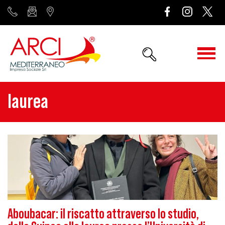
laurea
Aboubacar: il riscatto attraverso lo studio,