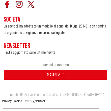
SOCIETÀ
La società ha adottato un modello ai sensi del D.Lgs. 231/01, con nomina
di organismo di vigilanza esterno collegiale.
NEWSLETTER
Resta aggiornato sulle ultime novità.
Copyright 2026 Arci Mediterraneo - Capitale sociale € 130.000,00 i. v. - P. iva 07839331217
Privacy
-
Cookie
- Credits:
//mutart