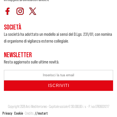
SOCIETÀ
La società ha adottato un modello ai sensi del D.Lgs. 231/01, con nomina
di organismo di vigilanza esterno collegiale.
NEWSLETTER
Resta aggiornato sulle ultime novità.
Copyright 2026 Arci Mediterraneo - Capitale sociale € 130.000,00 i. v. - P. iva 07839331217
Privacy
-
Cookie
- Credits:
//mutart