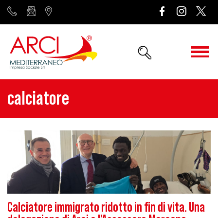
calciatore
Calciatore immigrato ridotto in fin di vita. Una