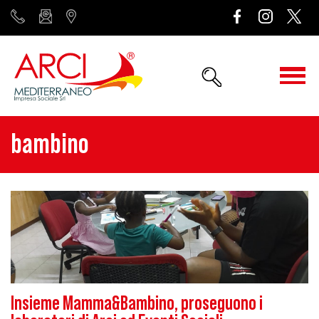
bambino
Insieme Mamma&Bambino, proseguono i