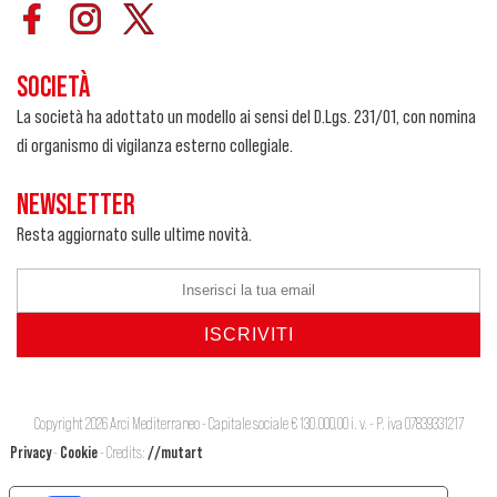
SOCIETÀ
La società ha adottato un modello ai sensi del D.Lgs. 231/01, con nomina
di organismo di vigilanza esterno collegiale.
NEWSLETTER
Resta aggiornato sulle ultime novità.
Copyright 2026 Arci Mediterraneo - Capitale sociale € 130.000,00 i. v. - P. iva 07839331217
Privacy
-
Cookie
- Credits:
//mutart