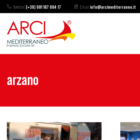
Telefono
[+39] 081 187 084 17
Email
info@arcimediterraneo.it
arzano