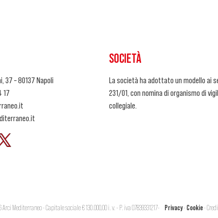
SOCIETÀ
i, 37 – 80137 Napoli
La società ha adottato un modello ai se
4 17
231/01, con nomina di organismo di vig
raneo.it
collegiale.
iterraneo.it
 Arci Mediterraneo - Capitale sociale € 130.000,00 i. v. - P. iva 07839331217
-
Privacy
-
Cookie
- Credi