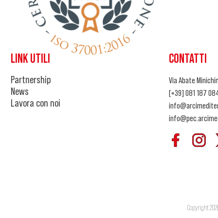
LINK UTILI
CONTATTI
Partnership
Via Abate Minichin
News
[+39] 081 187 08
Lavora con noi
info@arcimediter
info@pec.arcimed
Copyright 2026