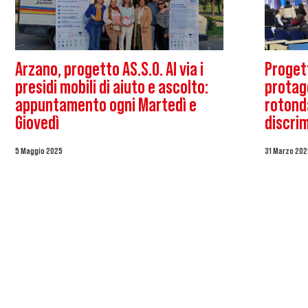
Arzano, progetto AS.S.O. Al via i
Progett
presidi mobili di aiuto e ascolto:
protago
appuntamento ogni Martedì e
rotond
Giovedì
discrim
5 Maggio 2025
31 Marzo 202