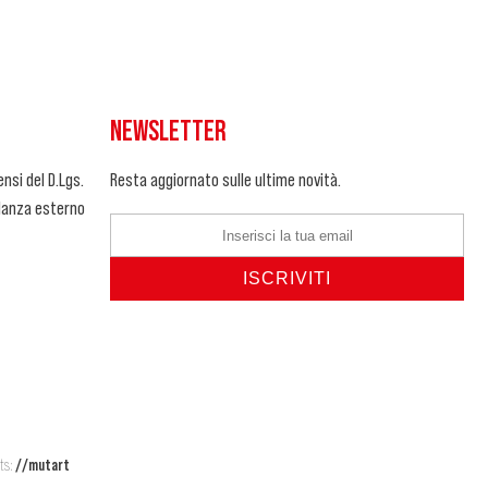
NEWSLETTER
nsi del D.Lgs.
Resta aggiornato sulle ultime novità.
ilanza esterno
ts:
//mutart