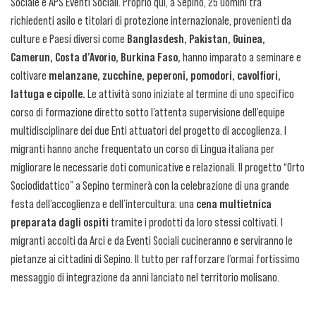
Sociale e APS Eventi Sociali. Proprio qui, a Sepino, 25 uomini tra
richiedenti asilo e titolari di protezione internazionale, provenienti da
culture e Paesi diversi come
Banglasdesh, Pakistan, Guinea,
Camerun, Costa d’Avorio, Burkina Faso,
hanno imparato a seminare e
coltivare
melanzane, zucchine, peperoni, pomodori, cavolfiori,
lattuga e cipolle.
Le attività sono iniziate al termine di uno specifico
corso di formazione diretto sotto l’attenta supervisione dell’equipe
multidisciplinare dei due Enti attuatori del progetto di accoglienza. I
migranti hanno anche frequentato un corso di Lingua italiana per
migliorare le necessarie doti comunicative e relazionali. Il progetto “Orto
Sociodidattico” a Sepino terminerà con la celebrazione di una grande
festa dell’accoglienza e dell’intercultura: una
cena multietnica
preparata dagli ospiti
tramite i prodotti da loro stessi coltivati. I
migranti accolti da Arci e da Eventi Sociali cucineranno e serviranno le
pietanze ai cittadini di Sepino. Il tutto per rafforzare l’ormai fortissimo
messaggio di integrazione da anni lanciato nel territorio molisano.