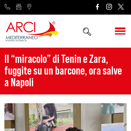
Il “miracolo” di Tenin e Zara,
fuggite su un barcone, ora salve
a Napoli