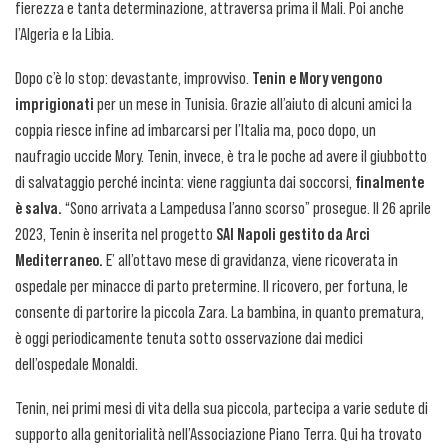
fierezza e tanta determinazione, attraversa prima il Mali. Poi anche
l’Algeria e la Libia.
Dopo c’è lo stop: devastante, improvviso.
Tenin e Mory vengono
imprigionati
per un mese in Tunisia. Grazie all’aiuto di alcuni amici la
coppia riesce infine ad imbarcarsi per l’Italia ma, poco dopo, un
naufragio uccide Mory. Tenin, invece, è tra le poche ad avere il giubbotto
di salvataggio perché incinta: viene raggiunta dai soccorsi,
finalmente
è salva.
“Sono arrivata a Lampedusa l’anno scorso” prosegue. Il 26 aprile
2023, Tenin è inserita nel progetto
SAI Napoli gestito da Arci
Mediterraneo.
E’ all’ottavo mese di gravidanza, viene ricoverata in
ospedale per minacce di parto pretermine. Il ricovero, per fortuna, le
consente di partorire la piccola Zara. La bambina, in quanto prematura,
è oggi periodicamente tenuta sotto osservazione dai medici
dell’ospedale Monaldi.
Tenin, nei primi mesi di vita della sua piccola, partecipa a varie sedute di
supporto alla genitorialità nell’Associazione Piano Terra. Qui ha trovato