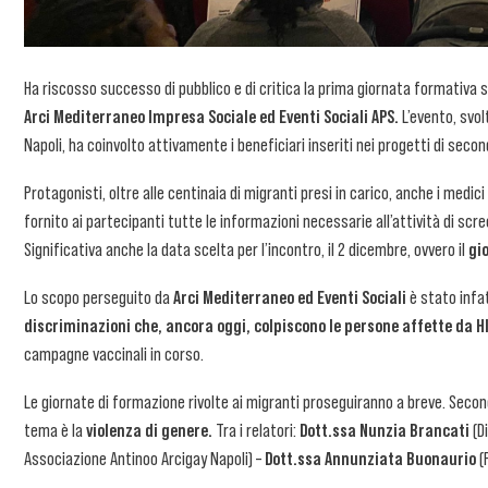
Ha riscosso successo di pubblico e di critica la prima giornata formativa 
Arci Mediterraneo Impresa Sociale ed Eventi Sociali APS.
L’evento, svolt
Napoli, ha coinvolto attivamente i beneficiari inseriti nei progetti di secon
Protagonisti, oltre alle centinaia di migranti presi in carico, anche i medici 
fornito ai partecipanti tutte le informazioni necessarie all’attività di scree
Significativa anche la data scelta per l’incontro, il 2 dicembre, ovvero il
gi
Lo scopo perseguito da
Arci Mediterraneo ed Eventi Sociali
è stato infat
discriminazioni che, ancora oggi, colpiscono le persone affette da HI
campagne vaccinali in corso.
Le giornate di formazione rivolte ai migranti proseguiranno a breve. Seco
tema è la
violenza di genere.
Tra i relatori:
Dott.ssa Nunzia Brancati
(Di
Associazione Antinoo Arcigay Napoli) –
Dott.ssa Annunziata Buonaurio
(