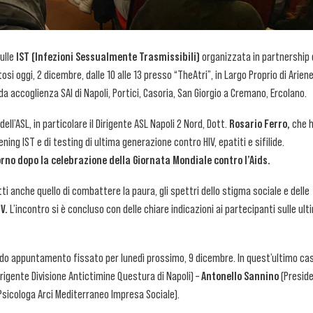
sulle
IST (Infezioni Sessualmente Trasmissibili)
organizzata in partnership 
osi oggi, 2 dicembre, dalle 10 alle 13 presso “TheAtri”, in Largo Proprio di Ariene
da accoglienza SAI di Napoli, Portici, Casoria, San Giorgio a Cremano, Ercolano.
dell’ASL, in particolare il Dirigente ASL Napoli 2 Nord, Dott.
Rosario Ferro,
che 
ning IST e di testing di ultima generazione contro HIV, epatiti e sifilide.
orno dopo la celebrazione della Giornata Mondiale contro l’Aids.
ti anche quello di combattere la paura, gli spettri dello stigma sociale e delle
V.
L’incontro si è concluso con delle chiare indicazioni ai partecipanti sulle ult
ndo appuntamento fissato per lunedì prossimo, 9 dicembre. In quest’ultimo cas
rigente Divisione Antictimine Questura di Napoli) –
Antonello Sannino
(Presid
Psicologa Arci Mediterraneo Impresa Sociale).