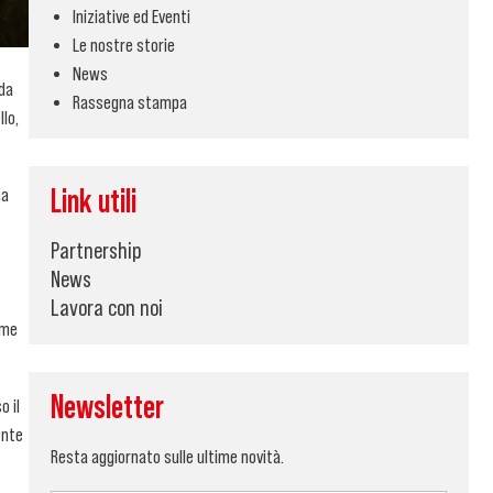
Iniziative ed Eventi
Le nostre storie
News
da
Rassegna stampa
llo,
ha
Link utili
Partnership
News
Lavora con noi
ime
Newsletter
o il
ente
Resta aggiornato sulle ultime novità.