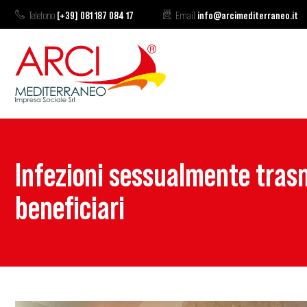
Telefono
[+39] 081 187 084 17
Email
info@arcimediterraneo.it
Infezioni sessualmente trasmi
beneficiari