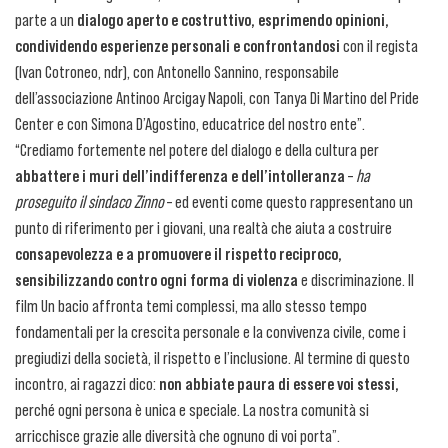
parte a un
dialogo aperto e costruttivo, esprimendo opinioni,
condividendo esperienze personali e confrontandosi
con il regista
(Ivan Cotroneo, ndr), con Antonello Sannino, responsabile
dell’associazione Antinoo Arcigay Napoli, con Tanya Di Martino del Pride
Center e con Simona D’Agostino, educatrice del nostro ente”.
“Crediamo fortemente nel potere del dialogo e della cultura per
abbattere i muri dell’indifferenza e dell’intolleranza
–
ha
proseguito il sindaco Zinno
– ed eventi come questo rappresentano un
punto di riferimento per i giovani, una realtà che aiuta a costruire
consapevolezza e a promuovere il rispetto reciproco,
sensibilizzando contro ogni forma di violenza
e discriminazione. Il
film Un bacio affronta temi complessi, ma allo stesso tempo
fondamentali per la crescita personale e la convivenza civile, come i
pregiudizi della società, il rispetto e l’inclusione. Al termine di questo
incontro, ai ragazzi dico:
non abbiate paura di essere voi stessi,
perché ogni persona è unica e speciale. La nostra comunità si
arricchisce grazie alle diversità che ognuno di voi porta”.