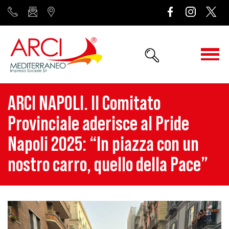
ARCI NAPOLI. Il Comitato
Provinciale aderisce al Pride
Napoli 2025: “In piazza con un
nostro carro, quello della Pace”