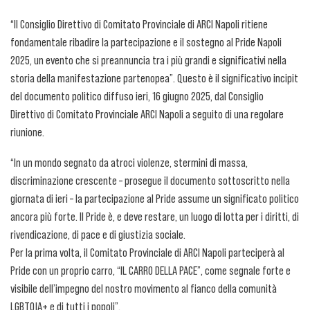
“Il Consiglio Direttivo di Comitato Provinciale di ARCI Napoli ritiene
fondamentale ribadire la partecipazione e il sostegno al Pride Napoli
2025, un evento che si preannuncia tra i più grandi e significativi nella
storia della manifestazione partenopea”. Questo è il significativo incipit
del documento politico diffuso ieri, 16 giugno 2025, dal Consiglio
Direttivo di Comitato Provinciale ARCI Napoli a seguito di una regolare
riunione.
“In un mondo segnato da atroci violenze, stermini di massa,
discriminazione crescente – prosegue il documento sottoscritto nella
giornata di ieri – la partecipazione al Pride assume un significato politico
ancora più forte. Il Pride è, e deve restare, un luogo di lotta per i diritti, di
rivendicazione, di pace e di giustizia sociale.
Per la prima volta, il Comitato Provinciale di ARCI Napoli parteciperà al
Pride con un proprio carro, “IL CARRO DELLA PACE”, come segnale forte e
visibile dell’impegno del nostro movimento al fianco della comunità
LGBTQIA+ e di tutti i popoli”.