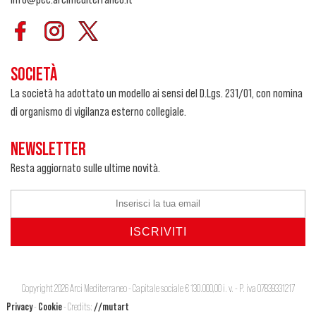
SOCIETÀ
La società ha adottato un modello ai sensi del D.Lgs. 231/01, con nomina
di organismo di vigilanza esterno collegiale.
NEWSLETTER
Resta aggiornato sulle ultime novità.
Copyright 2026 Arci Mediterraneo - Capitale sociale € 130.000,00 i. v. - P. iva 07839331217
Privacy
-
Cookie
- Credits:
//mutart