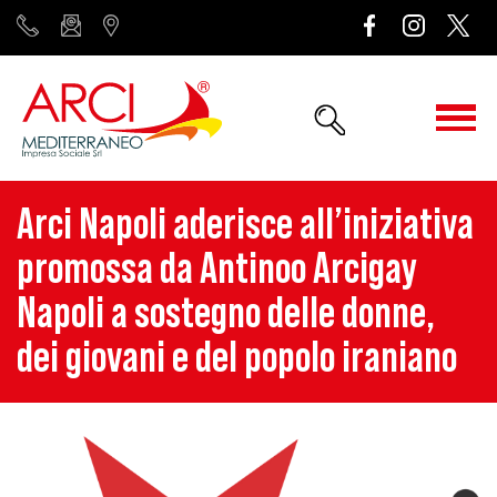
Arci Napoli aderisce all’iniziativa
promossa da Antinoo Arcigay
Napoli a sostegno delle donne,
dei giovani e del popolo iraniano