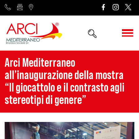
Arci Mediterraneo
all’inaugurazione della mostra
“Il giocattolo e il contrasto agli
stereotipi di genere”