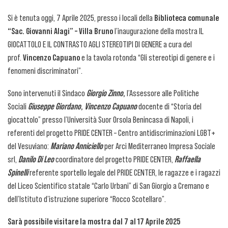
Si è tenuta oggi, 7 Aprile 2025, presso i locali della
Biblioteca comunale
“Sac. Giovanni Alagi” – Villa Bruno
l’inaugurazione della mostra IL
GIOCATTOLO E IL CONTRASTO AGLI STEREOTIPI DI GENERE a cura del
prof.
Vincenzo Capuano
e la tavola rotonda “Gli stereotipi di genere e i
fenomeni discriminatori”.
Sono intervenuti il Sindaco
Giorgio Zinno
,
l’Assessore alle Politiche
Sociali
Giuseppe Giordano
,
Vincenzo Capuano
docente di “Storia del
giocattolo” presso l’Università Suor Orsola Benincasa di Napoli, i
referenti del progetto PRIDE CENTER – Centro antidiscriminazioni LGBT+
del Vesuviano:
Mariano Anniciello
per Arci Mediterraneo Impresa Sociale
srl,
Danilo Di Leo
coordinatore del progetto PRIDE CENTER,
Raffaella
Spinelli
referente sportello legale del PRIDE CENTER, le ragazze e i ragazzi
del Liceo Scientifico statale “Carlo Urbani” di San Giorgio a Cremano e
dell’Istituto d’istruzione superiore “Rocco Scotellaro”.
Sarà possibile visitare la mostra dal 7 al 17 Aprile 2025