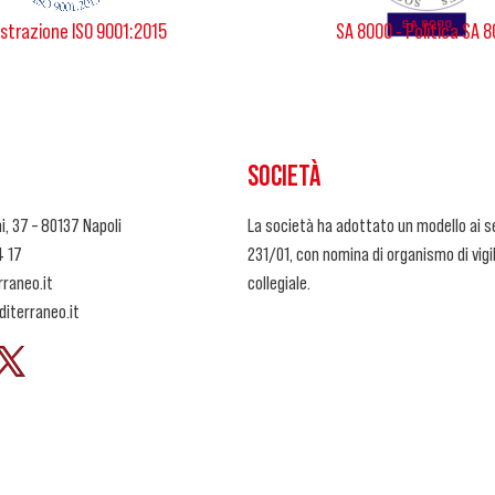
strazione ISO 9001:2015
SA 8000 - Politica SA 
SOCIETÀ
i, 37 – 80137 Napoli
La società ha adottato un modello ai se
4 17
231/01, con nomina di organismo di vig
raneo.it
collegiale.
iterraneo.it