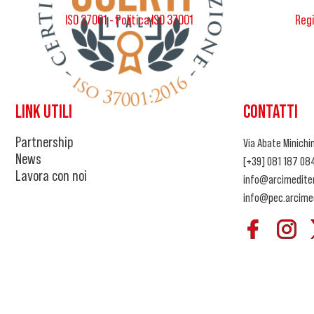
ISO 37001 - Politica ISO 37001
Regi
LINK UTILI
CONTATTI
Partnership
Via Abate Minichin
News
[+39] 081 187 08
Lavora con noi
info@arcimediter
info@pec.arcimed