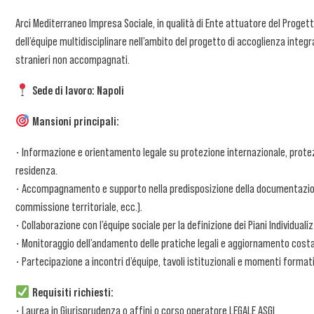
Arci Mediterraneo Impresa Sociale, in qualità di Ente attuatore del Progett
dell’équipe multidisciplinare nell’ambito del progetto di accoglienza integra
stranieri non accompagnati.
Sede di lavoro: Napoli
Mansioni principali:
• Informazione e orientamento legale su protezione internazionale, protezio
residenza.
• Accompagnamento e supporto nella predisposizione della documentazione 
commissione territoriale, ecc.).
• Collaborazione con l’équipe sociale per la definizione dei Piani Individualiz
• Monitoraggio dell’andamento delle pratiche legali e aggiornamento costant
• Partecipazione a incontri d’équipe, tavoli istituzionali e momenti formati
Requisiti richiesti:
• Laurea in Giurisprudenza o affini o corso operatore LEGALE ASGI