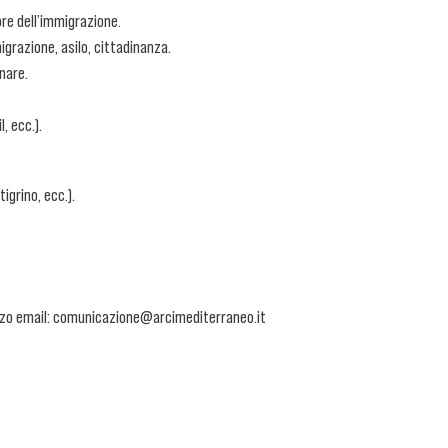
ore dell’immigrazione.
grazione, asilo, cittadinanza.
nare.
, ecc.).
igrino, ecc.).
irizzo email: comunicazione@arcimediterraneo.it