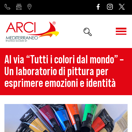
Al via “Tutti i colori dal mondo” –
Un laboratorio di pittura per
esprimere emozioni e identità