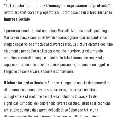
“Tutti i colori dal mondo – L’immagine: espressione del profondo”
,
rivolto ai beneficiari del progetto S.A.I., promosso da
Arci Mediterraneo
Impresa Sociale
.
Il percorso, condotto dall’operatore Marcello Meridda e dalla psicologa
Marta Sini, nasce con l’obiettivo di accompagnare i partecipanti in un
viaggio creativo ed emotivo attraverso l’arte. La pittura diventa così uno
strumento per esplorare il proprio mondo interiore, trasformando
emozioni e vissuti in segni e colori sulla tela. L’immagine realizzata
rappresenta non solo un’espressione personale, ma anche un oggetto
tangibile da conservare, esporre e condividere.
Il laboratorio si articola in 6 incontri,
ognuno aperto da momenti di
rilassamento e consapevolezza corporea, per creare un clima
accogliente e stimolante. Le attività includono la scoperta dei
significati simbolici dei colori nelle diverse culture, l’utilizzo di tecniche
artistiche guidate da esperti del collettivo Sabotage Art, e una
riflessione creativa sulla prospettiva e sull’equilibrio tra logica e