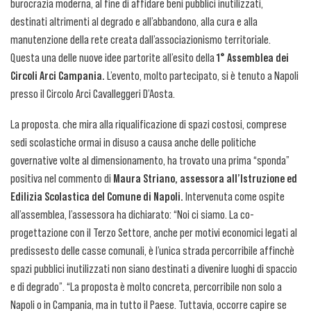
burocrazia moderna, al fine di affidare beni pubblici inutilizzati,
destinati altrimenti al degrado e all’abbandono, alla cura e alla
manutenzione della rete creata dall’associazionismo territoriale.
Questa una delle nuove idee partorite all’esito della
1° Assemblea dei
Circoli Arci Campania.
L’evento, molto partecipato, si è tenuto a Napoli
presso il Circolo Arci Cavalleggeri D’Aosta.
La proposta. che mira alla riqualificazione di spazi costosi, comprese
sedi scolastiche ormai in disuso a causa anche delle politiche
governative volte al dimensionamento, ha trovato una prima “sponda”
positiva nel commento di
Maura Striano, assessora all’Istruzione ed
Edilizia Scolastica del Comune di Napoli.
Intervenuta come ospite
all’assemblea, l’assessora ha dichiarato: “Noi ci siamo. La co-
progettazione con il Terzo Settore, anche per motivi economici legati al
predissesto delle casse comunali, è l’unica strada percorribile affinchè
spazi pubblici inutilizzati non siano destinati a divenire luoghi di spaccio
e di degrado”. “La proposta è molto concreta, percorribile non solo a
Napoli o in Campania, ma in tutto il Paese. Tuttavia, occorre capire se