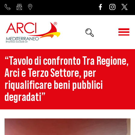
“Tavolo di confronto Tra Regione,
Arci e Terzo Settore, per
riqualificare beni pubblici
degradati”