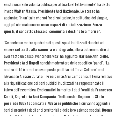
esista una reale volontà politica per attuarla effettivamente” ha detto
invece
Walter Massa, Presidente Arci Nazionale.
Lo stesso ha
aggiunto: “In un’Italia che soffre di solitudine, la solitudine del singolo,
oggi più che mai occorre
creare spazi di socializzazione. Senza
questi, il concetto stesso di comunità è destinato a morire”.
“Se anche un metro quadrato di questi spazi inutilizzati riuscirà ad
essere
sottratto alla camorra o al degrado,
allora potremmo dire di
aver fatto un passo avanti nella vita” ha aggiunto
Mariano Anniciello,
Presidente Arci Napoli
nonchè moderatore dello specifico “panel”. “La
nostra città è ormai un avamposto positivo del Terzo Settore” così
l’Avvocato
Alessio Curatoli, Presidente Arci Campania.
Il tema relativo
alla riqualificazione dei beni pubblici inutilizzati ha rappresentato il
fulcro dell’assemblea. Emblematici, in merito, i dati forniti da
Francesca
Coleti, Segretaria Arci Campania.
“Nella nostra Regione,
lo Stato
possiede 1662 fabbricati e 769 aree pubbliche
a cui vanno aggiunti i
beni di proprietà degli enti territoriali e delle loro aziende speciali.
Buona