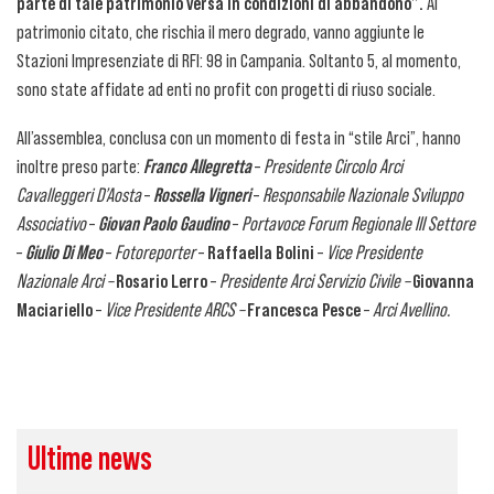
parte di tale patrimonio versa in condizioni di abbandono”.
Al
patrimonio citato, che rischia il mero degrado, vanno aggiunte le
Stazioni Impresenziate di RFI: 98 in Campania. Soltanto 5, al momento,
sono state affidate ad enti no profit con progetti di riuso sociale.
All’assemblea, conclusa con un momento di festa in “stile Arci”, hanno
inoltre preso parte:
Franco Allegretta
–
Presidente Circolo Arci
Cavalleggeri D’Aosta
–
Rossella Vigneri
–
Responsabile Nazionale Sviluppo
Associativo
–
Giovan Paolo Gaudino
–
Portavoce Forum Regionale III Settore
–
Giulio Di Meo
–
Fotoreporter
–
Raffaella Bolini
–
Vice Presidente
Nazionale Arci –
Rosario Lerro
–
Presidente Arci Servizio Civile –
Giovanna
Maciariello
–
Vice Presidente ARCS –
Francesca Pesce
–
Arci Avellino.
Ultime news